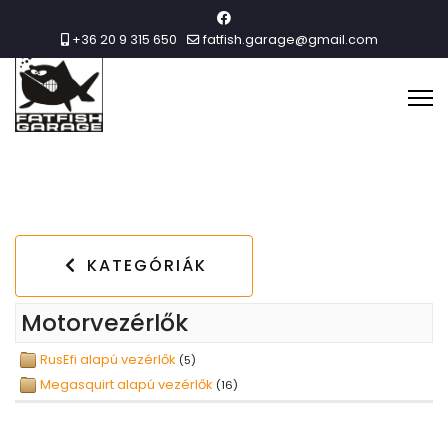
+36 20 9 315 650
fatfish.garage@gmail.com
KATEGÓRIÁK
Motorvezérlők
RusEfi alapú vezérlők
(5)
Megasquirt alapú vezérlők
(16)