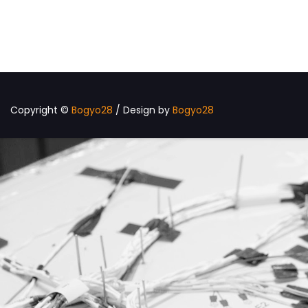
Copyright ©
Bogyo28
/ Design by
Bogyo28