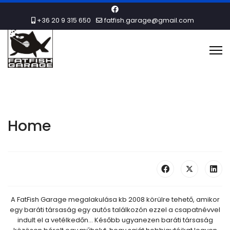
+36 20 9 315 650
fatfish.garage@gmail.com
Home
A FatFish Garage megalakulása kb 2008 körülre tehető, amikor
egy baráti társaság egy autós találkozón ezzel a csapatnévvel
indult el a vetélkedőn... Később ugyanezen baráti társaság