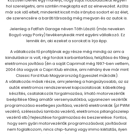
közösen bérelt egy műhelyt, hogy saját hobbiautóikat legyen
hol szerelgetni, ami szintén megkapta ezt az elnevezést. Azóta
már sok idő eltelt, mindenkit kicsit más irányba sodort el az élet,
de szerencsére a baráti társaság még megvan és az autok is.
Jelenleg a FatFish Garage néven Tóth László (más neveken
Bogyó vagy Porky) tevékenykedik mint egyéni vállalkozó. Ez
lennék én, aki ezeket a sorokat is írja épp.
A vállalkozás fő profiljának egy része még mindig az ami a
kiinduláskor is volt, régi fordok karbantartása, felújítása és főleg
elektromos javítása (én a saját Caprimat még 1997-ben vettem,
2004 óta vagyok a Capri Klub elnöke, ami néhány éve már mint
Classic Ford Klub Magyarország Egyesület működik).
A vállalkozás másik része, ami jelenleg a hangsúlyosabb, az az
autók elektromos rendszereivel kapcsolatosak: kábelköteg
készítés, csatalakozók forgalmazása, írható motorvezérlők
beépítése főleg amatőr versenyautókba, ugyanezen vezérlők
programozása esetleges javítása, vezérlő elektronikák (pl PWM
vezélrő, szélessávú lambda vezérlő, elektromos pillangószelep
vezérlő stb) fejlesztése forgalmazása és beszerelése. Fontos,
hogy sem gyári motorvezérlők programozásával, javításával
nem foglalkozom, nincs chip-tuning vagy immo kiiktatás, ilyen