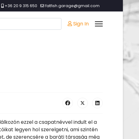
+36 20 9 315 650
fatfish.garage@gmail.com
Sign In
racters for results.
lkozón ezzel a csapatnévvel indult el a
ikat legyen hol szerelgetni, ami szintén
let, de szerencsére a baráti társaság még