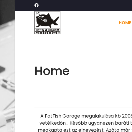
HOME
Home
A FatFish Garage megalakulása kb 2008 
vetélkedőn... Később ugyanezen baráti t
megkapta ezt az elnevezést. Azóta már so