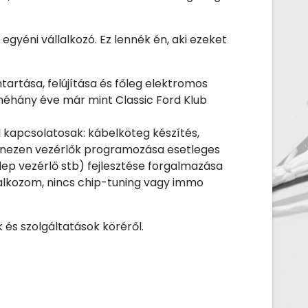
yéni vállalkozó. Ez lennék én, aki ezeket
ntartása, felújítása és főleg elektromos
néhány éve már mint Classic Ford Klub
l kapcsolatosak: kábelköteg készítés,
anezen vezérlők programozása esetleges
lep vezérlő stb) fejlesztése forgalmazása
alkozom, nincs chip-tuning vagy immo
 és szolgáltatások köréről.