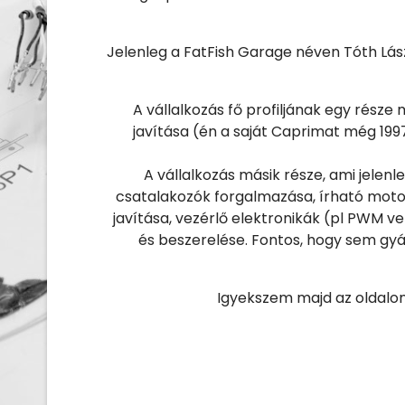
Jelenleg a FatFish Garage néven Tóth Lás
A vállalkozás fő profiljának egy része 
javítása (én a saját Caprimat még 19
A vállalkozás másik része, ami jelen
csatalakozók forgalmazása, írható mot
javítása, vezérlő elektronikák (pl PWM v
és beszerelése. Fontos, hogy sem gy
Igyekszem majd az oldalon 