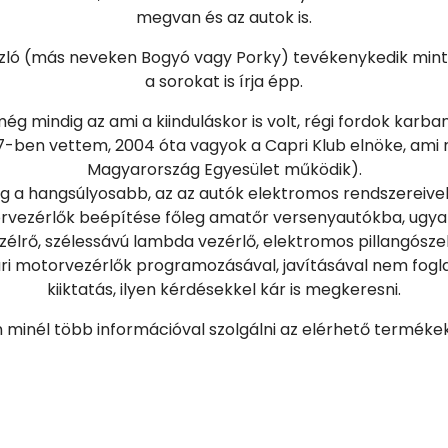
megvan és az autok is.
zló (más neveken Bogyó vagy Porky) tevékenykedik mint eg
a sorokat is írja épp.
még mindig az ami a kiinduláskor is volt, régi fordok karba
97-ben vettem, 2004 óta vagyok a Capri Klub elnöke, ami 
Magyarország Egyesület működik).
leg a hangsúlyosabb, az az autók elektromos rendszereive
orvezérlők beépítése főleg amatőr versenyautókba, ugy
ezélrő, szélessávú lambda vezérlő, elektromos pillangósze
ári motorvezérlők programozásával, javításával nem fogl
kiiktatás, ilyen kérdésekkel kár is megkeresni.
minél több információval szolgálni az elérhető termékek