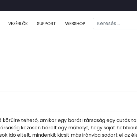
Keresés
VEZÉRLŐK
SUPPORT
WEBSHOP
Type 2 or more cha
körülre tehető, amikor egy baráti társaság egy autós talá
ársaság közösen bérelt egy műhelyt, hogy saját hobbiautó
k idő eltelt, mindenkit kicsit más irányba sodort el az é